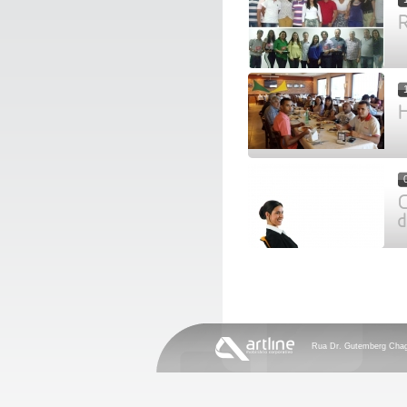
R
H
C
d
Rua Dr. Gutemberg Chagas