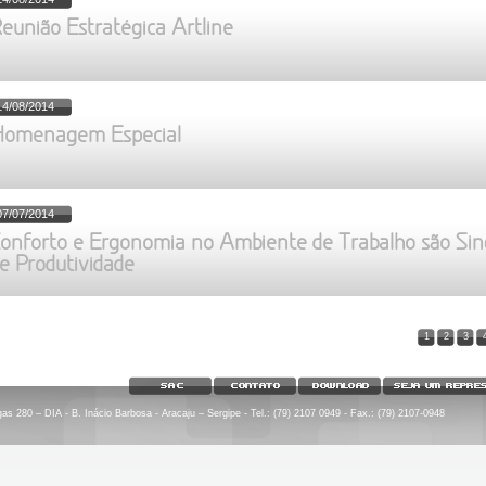
eunião Estratégica Artline
14/08/2014
omenagem Especial
07/07/2014
onforto e Ergonomia no Ambiente de Trabalho são Si
e Produtividade
1
2
3
 280 – DIA - B. Inácio Barbosa - Aracaju – Sergipe - Tel.: (79) 2107 0949 - Fax.: (79) 2107-0948