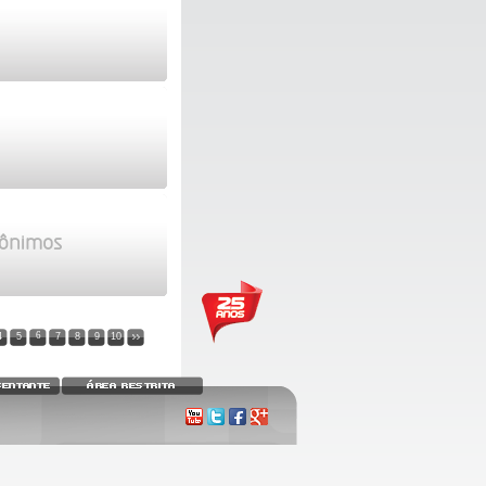
nônimos
6
4
5
7
8
9
10