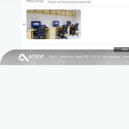
MAIS FOTOS
Clique nas fotos para amplia-las.
Rua Dr. Gutemberg Chagas 280 – DIA - B. Inácio Barbosa - Aracaju