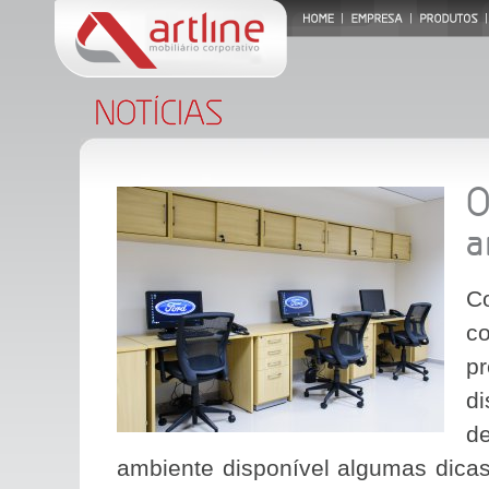
O
a
Co
c
p
d
d
ambiente disponível algumas dicas